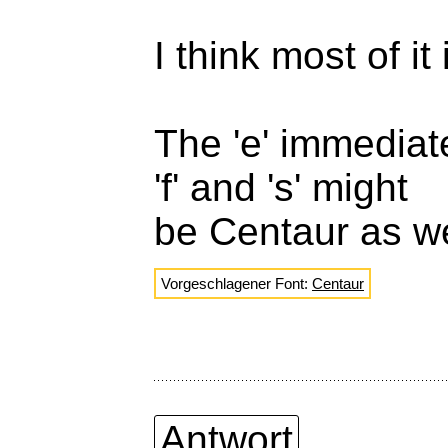
I think most of i
The 'e' immediat
'f' and 's' might
be Centaur as we
Vorgeschlagener Font:
Centaur
Antwort