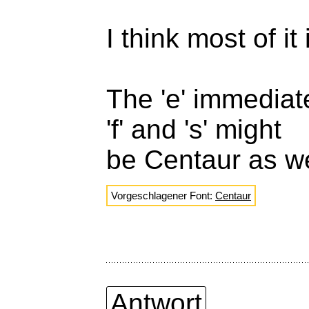
I think most of i
The 'e' immediat
'f' and 's' might
be Centaur as we
Vorgeschlagener Font:
Centaur
Antwort