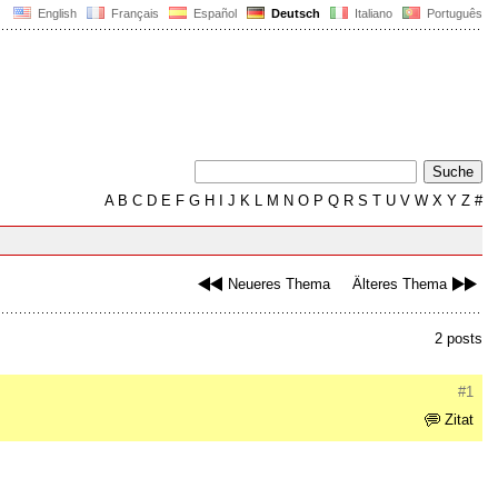
English
Français
Español
Deutsch
Italiano
Português
A
B
C
D
E
F
G
H
I
J
K
L
M
N
O
P
Q
R
S
T
U
V
W
X
Y
Z
#
Neueres Thema
Älteres Thema
2 posts
#1
Zitat