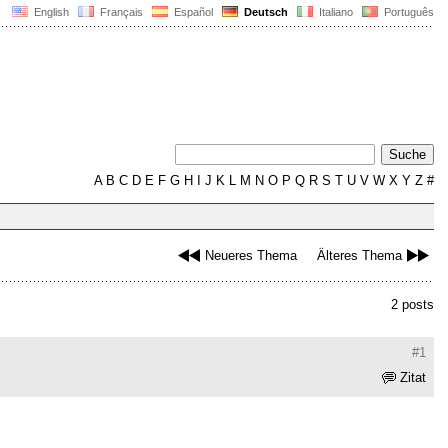
English
Français
Español
Deutsch
Italiano
Português
A
B
C
D
E
F
G
H
I
J
K
L
M
N
O
P
Q
R
S
T
U
V
W
X
Y
Z
#
Neueres Thema
Älteres Thema
2 posts
#1
Zitat