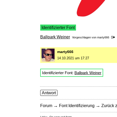
Identifizierter Font
Ballpark Weiner
Vorgeschlagen von
marty666
marty666
14.10.2021 um 17:27
Identifizierter Font:
Ballpark Weiner
Antwort
→
→
Forum
Font Identifizierung
Zurück z