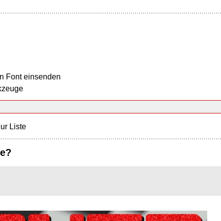
n Font einsenden
kzeuge
ur Liste
re?