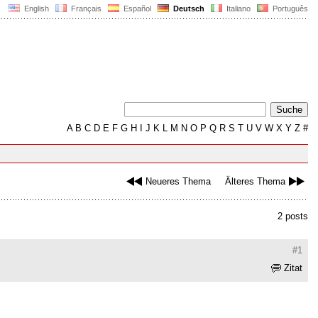
English
Français
Español
Deutsch
Italiano
Português
A
B
C
D
E
F
G
H
I
J
K
L
M
N
O
P
Q
R
S
T
U
V
W
X
Y
Z
#
Neueres Thema
Älteres Thema
2 posts
#1
Zitat