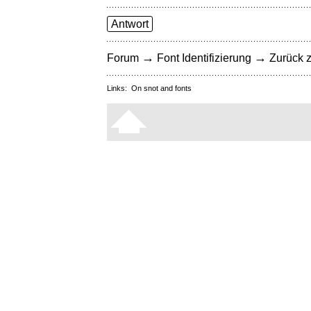
Antwort
→
→
Forum
Font Identifizierung
Zurück z
Links:
On snot and fonts