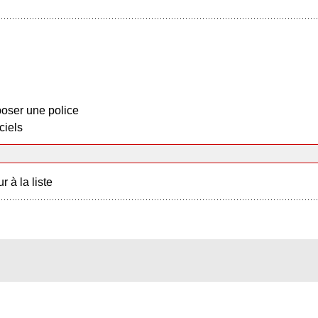
oser une police
ciels
r à la liste