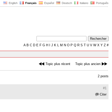
English
Français
Español
Deutsch
Italiano
Português
A
B
C
D
E
F
G
H
I
J
K
L
M
N
O
P
Q
R
S
T
U
V
W
X
Y
Z
#
Topic plus récent
Topic plus ancien
2 posts
#1
Citer