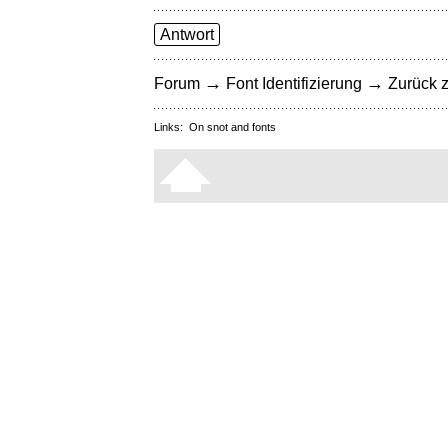
Antwort
→
→
Forum
Font Identifizierung
Zurück z
Links:
On snot and fonts