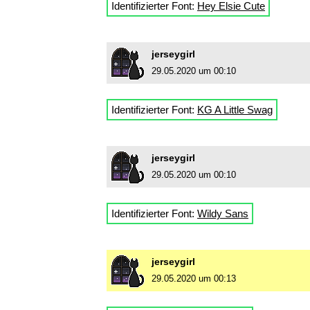
Identifizierter Font:
Hey Elsie Cute
jerseygirl
29.05.2020 um 00:10
Identifizierter Font:
KG A Little Swag
jerseygirl
29.05.2020 um 00:10
Identifizierter Font:
Wildy Sans
jerseygirl
29.05.2020 um 00:13