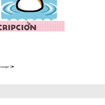
erseygirl