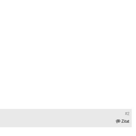
#2
Zitat