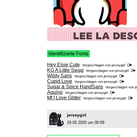
Identifizierte Fonts
Hey Elsie Cute
Vorgeschlagen von
jerseygirl
KG A Little Swag
Vorgeschlagen von
jerseygirl
Wildy Sans
Vorgeschlagen von
jerseygirl
Cupid Love
Vorgeschlagen von
jerseygirl
Sugar & Spice HandSans
Vorgeschlagen von
j
Aquino
Vorgeschlagen von
jerseygirl
Mf I Love Glitter
Vorgeschlagen von
jerseygirl
jerseygirl
29.05.2020 um 00:09