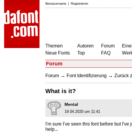
Benutzername
|
Registrieren
Themen
Autoren
Forum
Eine
Neue Fonts
Top
FAQ
Wer
Forum
→
→
Forum
Font Identifizierung
Zurück z
What is it?
Mental
19.04.2020 um 11:41
I'm sure I've seen this font before but I'v
help...