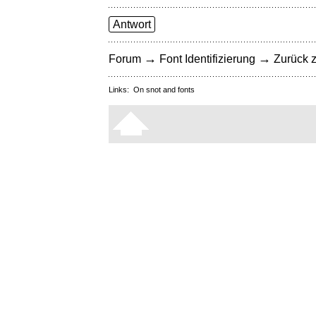
Antwort
→
→
Forum
Font Identifizierung
Zurück z
Links:
On snot and fonts