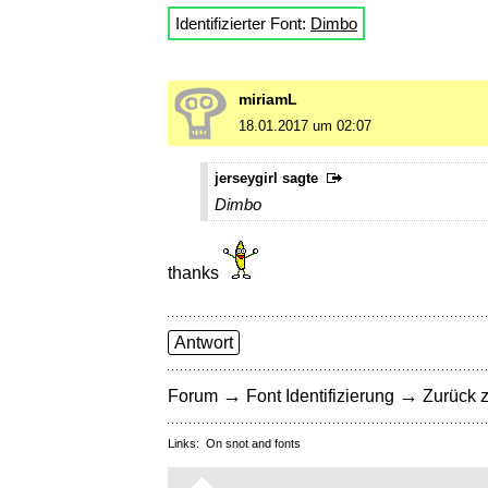
Identifizierter Font:
Dimbo
miriamL
18.01.2017 um 02:07
jerseygirl sagte
Dimbo
thanks
Antwort
→
→
Forum
Font Identifizierung
Zurück z
Links:
On snot and fonts