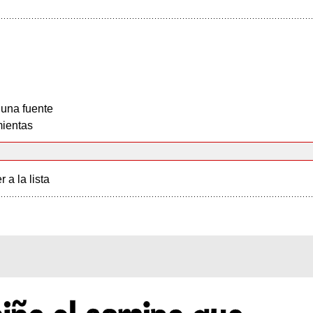
 una fuente
ientas
r a la lista