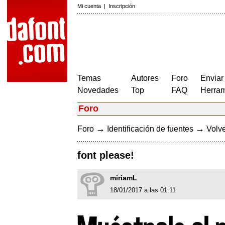
Mi cuenta
|
Inscripción
Temas
Autores
Foro
Enviar
Novedades
Top
FAQ
Herram
Foro
→
→
Foro
Identificación de fuentes
Volve
font please!
miriamL
18/01/2017 a las 01:11