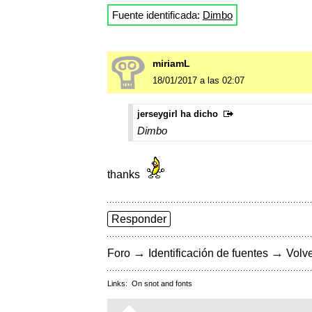
Fuente identificada:
Dimbo
miriamL
18/01/2017 a las 02:07
jerseygirl ha dicho
Dimbo
thanks
Responder
→
→
Foro
Identificación de fuentes
Volve
Links:
On snot and fonts