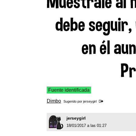
Fuente identificada
Dimbo
Sugerido por
jerseygirl
jerseygirl
18/01/2017 a las 01:27