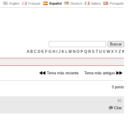
English
Français
Español
Deutsch
Italiano
Português
A
B
C
D
E
F
G
H
I
J
K
L
M
N
O
P
Q
R
S
T
U
V
W
X
Y
Z
#
Tema más reciente
Tema más antiguo
3 posts
#1
Citar