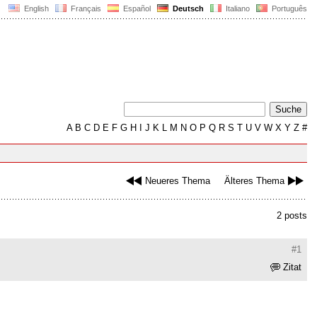
English
Français
Español
Deutsch
Italiano
Português
A
B
C
D
E
F
G
H
I
J
K
L
M
N
O
P
Q
R
S
T
U
V
W
X
Y
Z
#
Neueres Thema
Älteres Thema
2 posts
#1
Zitat