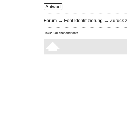
Antwort
→
→
Forum
Font Identifizierung
Zurück z
Links:
On snot and fonts