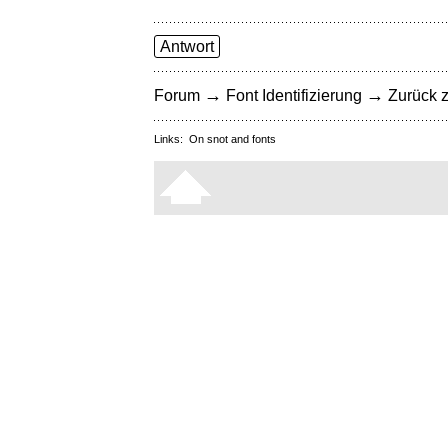
Antwort
→
→
Forum
Font Identifizierung
Zurück z
Links:
On snot and fonts