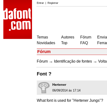
Entrar
|
Registrar
Temas
Autores
Fórum
Envia
Novidades
Top
FAQ
Ferra
Fórum
→
→
Fórum
Identificação de fontes
Volta
Font ?
Hertener
06/09/2014 às 17:14
What font is used for "Hertener Jungs"?