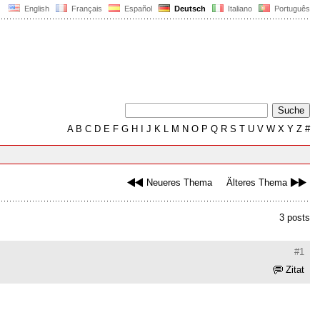
English
Français
Español
Deutsch
Italiano
Português
A
B
C
D
E
F
G
H
I
J
K
L
M
N
O
P
Q
R
S
T
U
V
W
X
Y
Z
#
Neueres Thema
Älteres Thema
3 posts
#1
Zitat