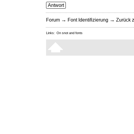
Antwort
→
→
Forum
Font Identifizierung
Zurück z
Links:
On snot and fonts