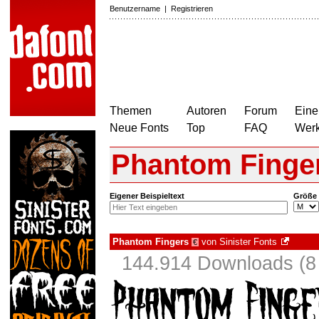
Benutzername
|
Registrieren
Themen
Autoren
Forum
Eine
Neue Fonts
Top
FAQ
Wer
Phantom Finge
Eigener Beispieltext
Größe
Phantom Fingers
von
Sinister Fonts
€
144.914 Downloads (8 