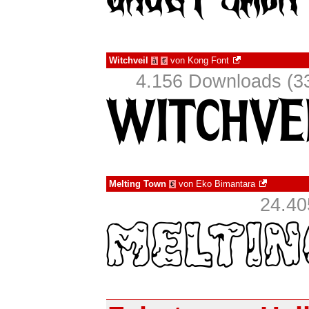
Witchveil
von
Kong Font
à
€
4.156 Downloads (33
Melting Town
von
Eko Bimantara
€
24.40