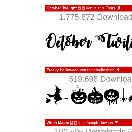
October Twilight
von
Misti's Fonts
à
€
1.775.872 Download
Freaky Halloween
von
fontsandfashion
519.698 Download
Witch Magic
von
Joseph Dawson
à
€
100.505 Downloads (