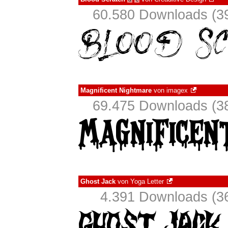
60.580 Downloads (39
Magnificent Nightmare
von
imagex
69.475 Downloads (38
Ghost Jack
von
Yoga Letter
4.391 Downloads (36