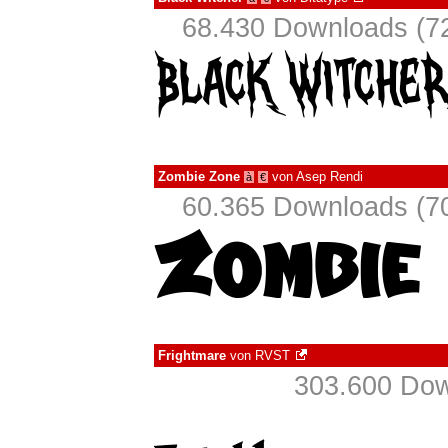
68.430 Downloads (72
Zombie Zone
von
Asep Rendi
à
€
60.365 Downloads (70
Frightmare
von
RVST
303.600 Dow