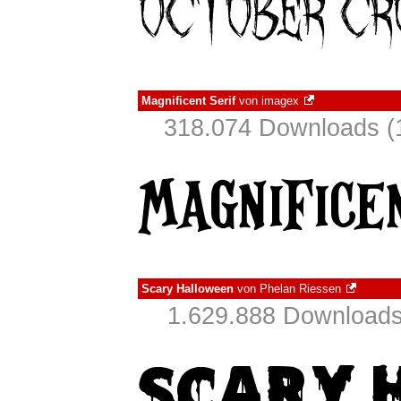
Magnificent Serif
von
imagex
318.074 Downloads (
Scary Halloween
von
Phelan Riessen
1.629.888 Downloads