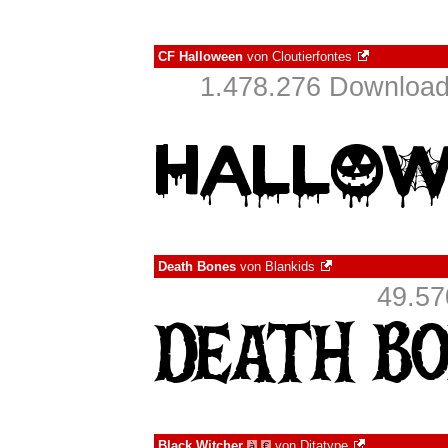
CF Halloween
von
Cloutierfontes
1.478.276 Download
Death Bones
von
Blankids
49.57
Black Witcher
von
Ditatype
à
€