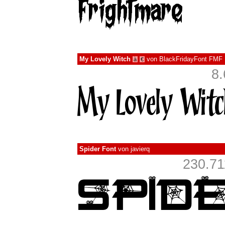
My Lovely Witch
von
BlackFridayFont FMF
à
€
8.
Spider Font
von
javierq
230.71