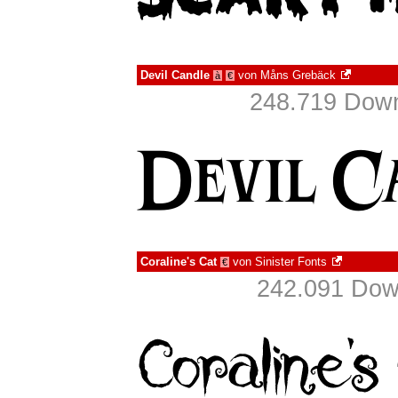
Devil Candle
von
Måns Grebäck
à
€
248.719 Down
Coraline's Cat
von
Sinister Fonts
€
242.091 Down