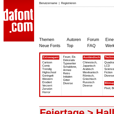
Benutzername
|
Registrieren
Themen
Autoren
Forum
Eine
Neue Fonts
Top
FAQ
Wer
Feuer, Eis
Extravagant
Ausländisch
Techn
Dekorativ
Cartoon
Chinesisch,
Quadra
Typewriter
Comic
Japanisch
LCD
Schablone,
Trendig
Arabisch
Science
Armee
Highschool
Mexikanisch
Fiction
Retro
Geringelt
Römisch,
Diverse
Initialen
Western
Griechisch
Gitter
Erodiert
Russisch
Bitma
Diverse
Verzerrt
Diverse
Pixel, 
Zerstört
Horror
Feiertage > Ha