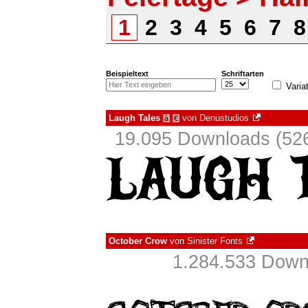
1
2
3
4
5
6
7
Beispieltext
Schriftarten
Varia
Laugh Tales
von
Denustudios
à
€
19.095 Downloads (526
October Crow
von
Sinister Fonts
1.284.533 Down