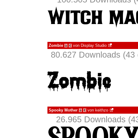
Zombie
von
Display Studio
à
€
80.627 Downloads (43 
Spooky Mother
von
keithzo
à
€
26.965 Downloads (43