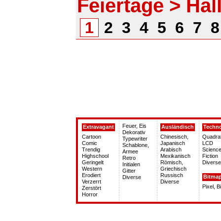
Feiertage > Ha
1
2
3
4
5
6
7
Feuer, Eis
Extravagant
Ausländisch
Techn
Dekorativ
Cartoon
Chinesisch,
Quadra
Typewriter
Comic
Japanisch
LCD
Schablone,
Trendig
Arabisch
Science
Armee
Highschool
Mexikanisch
Fiction
Retro
Geringelt
Römisch,
Diverse
Initialen
Western
Griechisch
Gitter
Erodiert
Russisch
Bitma
Diverse
Verzerrt
Diverse
Pixel, 
Zerstört
Horror