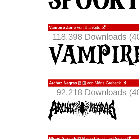
Vampire Zone
von
Blankids
118.398 Downloads (40
Archaz Negras
von
Måns Grebäck
à
€
92.218 Downloads (40
Blood Scratch
von
Creaditive Design
à
€