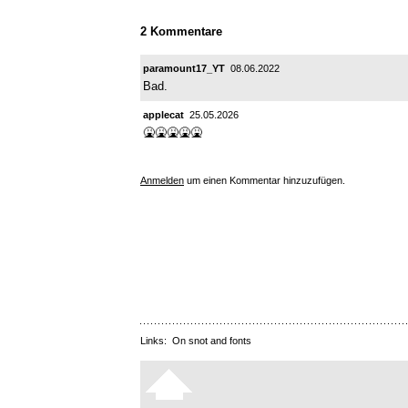
2 Kommentare
paramount17_YT
08.06.2022
Bad.
applecat
25.05.2026
🤮🤮🤮🤮🤮
Anmelden
um einen Kommentar hinzuzufügen.
Links:
On snot and fonts