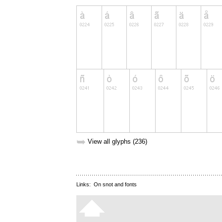
➥
View all glyphs (236)
Links:
On snot and fonts