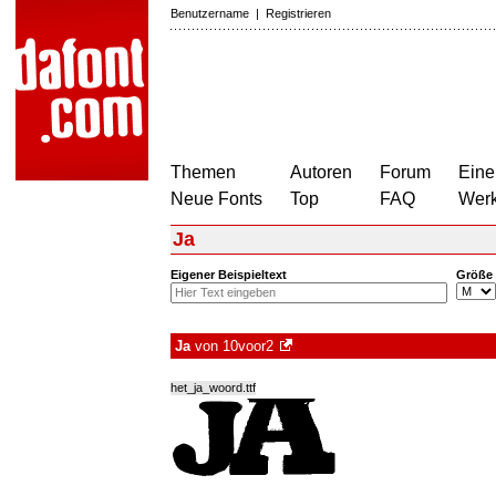
Benutzername
|
Registrieren
Themen
Autoren
Forum
Eine
Neue Fonts
Top
FAQ
Wer
Ja
Eigener Beispieltext
Größe
Ja
von
10voor2
het_ja_woord.ttf