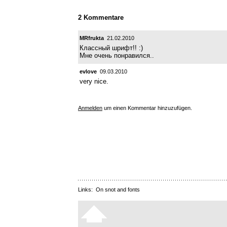
2 Kommentare
MRfrukta
21.02.2010
Классный шрифт!! :)
Мне очень понравился..
evlove
09.03.2010
very nice.
Anmelden
um einen Kommentar hinzuzufügen.
Links:
On snot and fonts