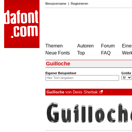
Benutzername
|
Registrieren
Themen
Autoren
Forum
Eine
Neue Fonts
Top
FAQ
Wer
Guilloche
Eigener Beispieltext
Größe
Guilloche
von
Denis Sherbak