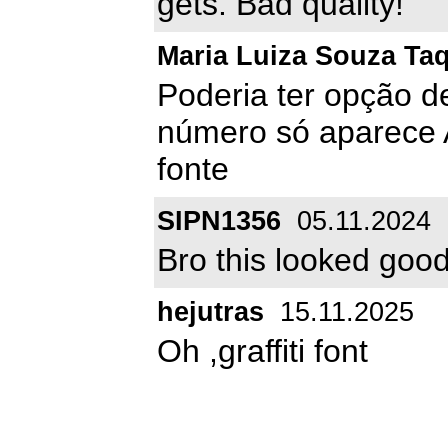
gets. Bad quality!
Maria Luiza Souza Ta
Poderia ter opção d
número só aparece 
fonte
SIPN1356
05.11.2024
Bro this looked goo
hejutras
15.11.2025
Oh ,graffiti font