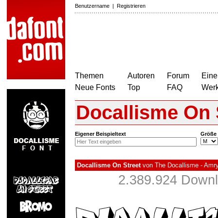
Benutzername
|
Registrieren
Themen
Autoren
Forum
Eine
Neue Fonts
Top
FAQ
Wer
Docallisme On 
Eigener Beispieltext
Größe
Docallisme On Street
von
The Docallisme - Amry
2.389.924 Downl