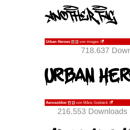
Urban Heroes
von
imagex
à
€
718.637 Down
Aerosoldier
von
Måns Grebäck
à
€
216.553 Downloads 