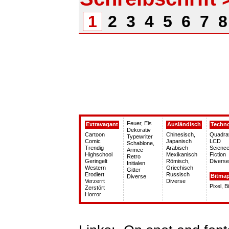
1
2
3
4
5
6
7
Feuer, Eis
Extravagant
Ausländisch
Techn
Dekorativ
Cartoon
Chinesisch,
Quadra
Typewriter
Comic
Japanisch
LCD
Schablone,
Trendig
Arabisch
Science
Armee
Highschool
Mexikanisch
Fiction
Retro
Geringelt
Römisch,
Diverse
Initialen
Western
Griechisch
Gitter
Erodiert
Russisch
Bitma
Diverse
Verzerrt
Diverse
Pixel, 
Zerstört
Horror