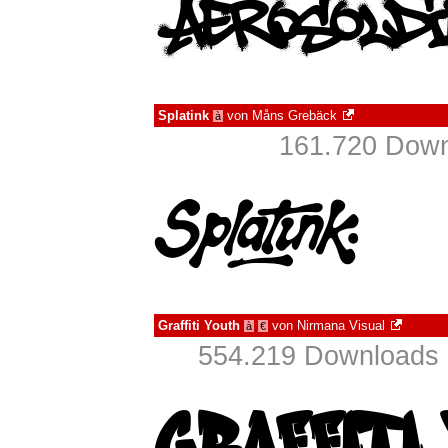
Splatink
von
Måns Grebäck
à
161.720 Down
Graffiti Youth
von
Nirmana Visual
à
€
554.219 Downloads 