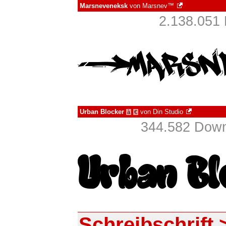
Marsneveneksk
von
Marsnev™
2.138.051 
Urban Blocker
von
Din Studio
à
€
344.582 Down
Schreibschrift >