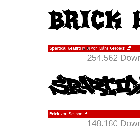
Spartical Graffiti
von
Måns Grebäck
à
€
254.562 Down
Brick
von
Sesohq
148.180 Down