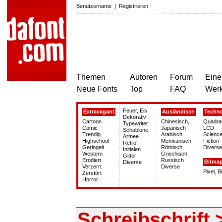
Benutzername
|
Registrieren
Themen
Autoren
Forum
Eine
Neue Fonts
Top
FAQ
Wer
Feuer, Eis
Extravagant
Ausländisch
Techn
Dekorativ
Cartoon
Chinesisch,
Quadra
Typewriter
Comic
Japanisch
LCD
Schablone,
Trendig
Arabisch
Science
Armee
Highschool
Mexikanisch
Fiction
Retro
Geringelt
Römisch,
Diverse
Initialen
Western
Griechisch
Gitter
Erodiert
Russisch
Bitma
Diverse
Verzerrt
Diverse
Pixel, 
Zerstört
Horror
Schreibschrift >