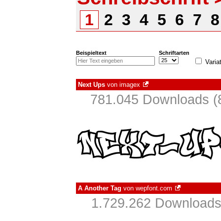
1
2
3
4
5
6
7
Beispieltext
Schriftarten
Varia
Next Ups
von
imagex
781.045 Downloads (
A Another Tag
von
wepfont.com
1.729.262 Downloads