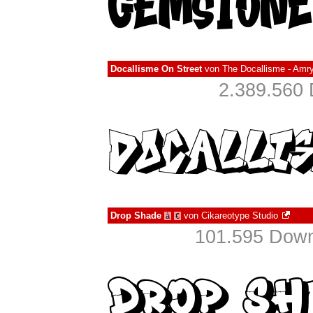
Docallisme On Street
von
The Docallisme - Amry
2.389.560 
Drop Shade
von
Cikareotype Studio
à
€
101.595 Down