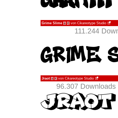
Grime Slime
von
Cikareotype Studio
à
€
111.244 Down
Jraot
von
Cikareotype Studio
à
€
96.307 Downloads 