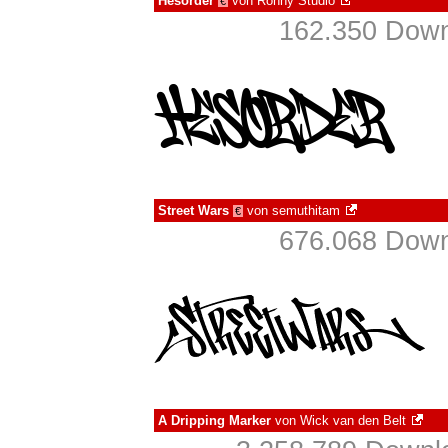
Hesorder
von
Ronny Studio
€
162.350 Down
Street Wars
von
semuthitam
€
676.068 Down
A Dripping Marker
von
Wick van den Belt