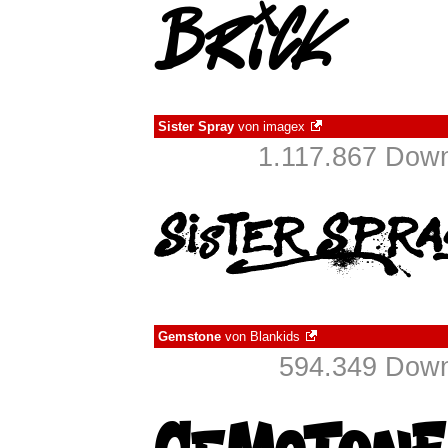
Sister Spray
von
imagex
1.117.867 Down
Gemstone
von
Blankids
594.349 Down