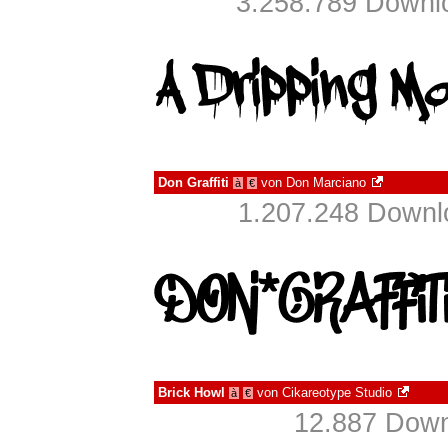
3.258.789 Downlo
Don Graffiti
von
Don Marciano
à
€
1.207.248 Downlo
Brick Howl
von
Cikareotype Studio
à
€
12.887 Down