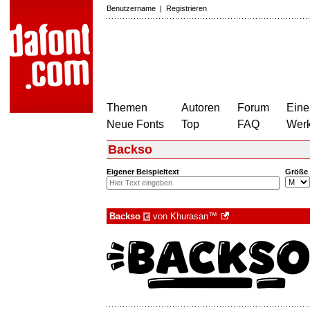
Benutzername
|
Registrieren
Themen
Autoren
Forum
Eine
Neue Fonts
Top
FAQ
Wer
Backso
Eigener Beispieltext
Größe
Backso
von
Khurasan™
€