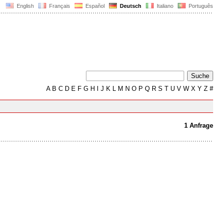
English
Français
Español
Deutsch
Italiano
Português
A
B
C
D
E
F
G
H
I
J
K
L
M
N
O
P
Q
R
S
T
U
V
W
X
Y
Z
#
1 Anfrage