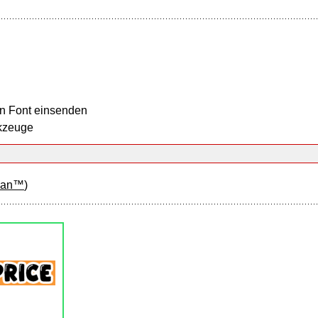
n Font einsenden
kzeuge
san™
)