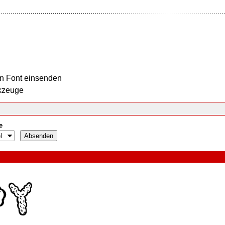
n Font einsenden
kzeuge
e