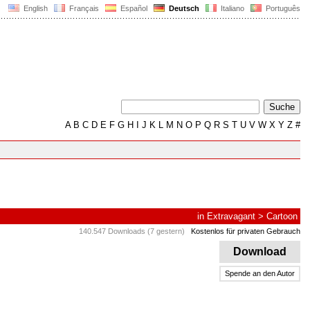
English
Français
Español
Deutsch
Italiano
Português
A
B
C
D
E
F
G
H
I
J
K
L
M
N
O
P
Q
R
S
T
U
V
W
X
Y
Z
#
in
Extravagant
>
Cartoon
140.547 Downloads (7 gestern)
Kostenlos für privaten Gebrauch
Download
Spende an den Autor