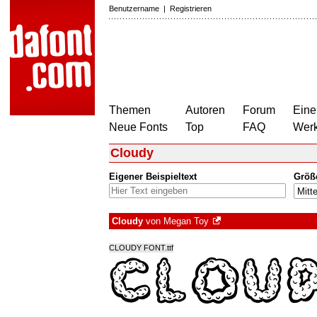
Benutzername
|
Registrieren
Themen
Autoren
Forum
Eine
Neue Fonts
Top
FAQ
Wer
Cloudy
Eigener Beispieltext
Größ
Cloudy
von
Megan Toy
CLOUDY FONT.ttf