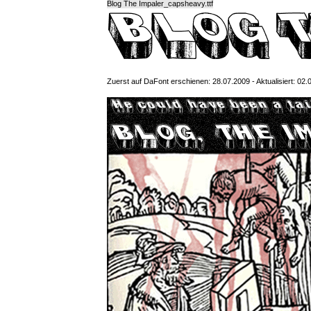
Blog The Impaler_capsheavy.ttf
Zuerst auf DaFont erschienen: 28.07.2009 - Aktualisiert: 02.