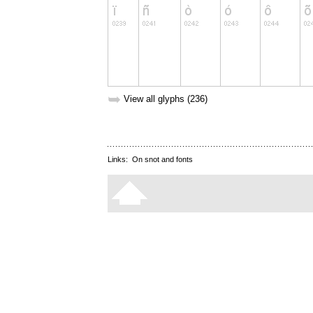
➥
View all glyphs (236)
Links:
On snot and fonts