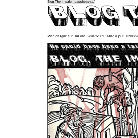
Blog The Impaler_capsheavy.ttf
Mise en ligne sur DaFont : 28/07/2009 - Mise à jour : 02/08/