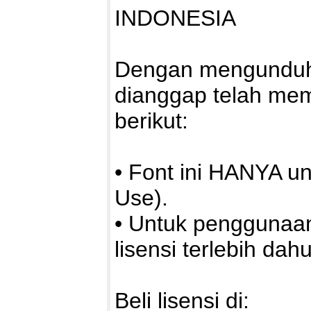
INDONESIA
Dengan mengunduh a
dianggap telah me
berikut:
• Font ini HANYA u
Use).
• Untuk penggunaa
lisensi terlebih dahu
Beli lisensi di: