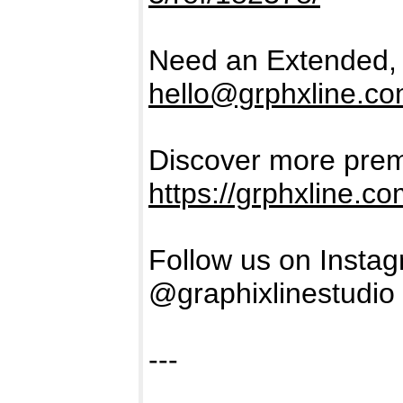
Need an Extended, 
hello@grphxline.c
Discover more prem
https://grphxline.c
Follow us on Insta
@graphixlinestudio
---