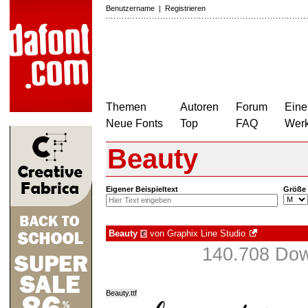
Benutzername
|
Registrieren
Themen
Autoren
Forum
Eine
Neue Fonts
Top
FAQ
Wer
Beauty
Eigener Beispieltext
Größe
Beauty
von
Graphix Line Studio
€
140.708 Dow
Beauty.ttf