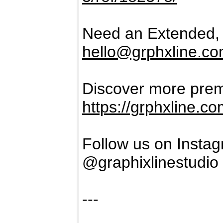
Need an Extended, 
hello@grphxline.c
Discover more prem
https://grphxline.c
Follow us on Insta
@graphixlinestudio
---