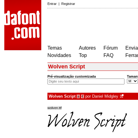
Entrar
|
Registrar
Temas
Autores
Fórum
Envia
Novidades
Top
FAQ
Ferra
Wolven Script
Pré-visualização customizada
Taman
Wolven Script
por
Daniel Midgley
à
€
wolven.ttf