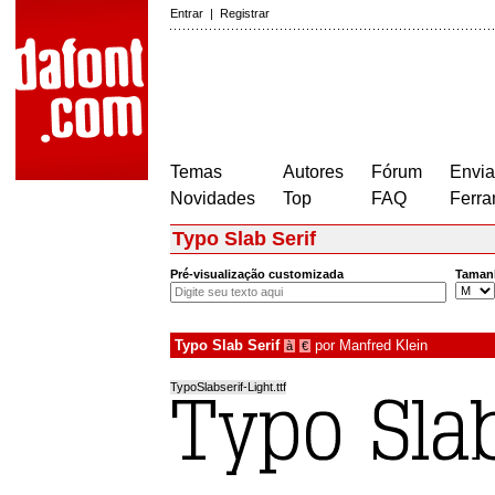
Entrar
|
Registrar
Temas
Autores
Fórum
Envia
Novidades
Top
FAQ
Ferra
Typo Slab Serif
Pré-visualização customizada
Taman
Typo Slab Serif
por
Manfred Klein
à
€
TypoSlabserif-Light.ttf