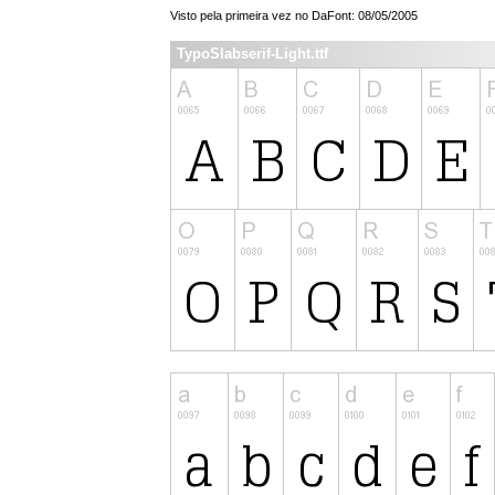
Visto pela primeira vez no DaFont: 08/05/2005
TypoSlabserif-Light.ttf