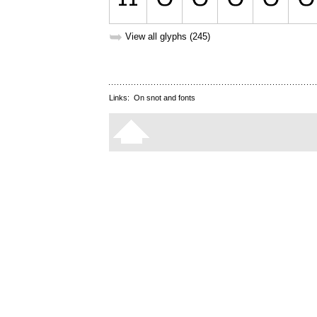
➥
View all glyphs (245)
Links:
On snot and fonts