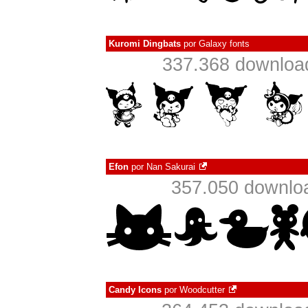
Kuromi Dingbats
por
Galaxy fonts
337.368 downloa
Efon
por
Nan Sakurai
357.050 downlo
Candy Icons
por
Woodcutter