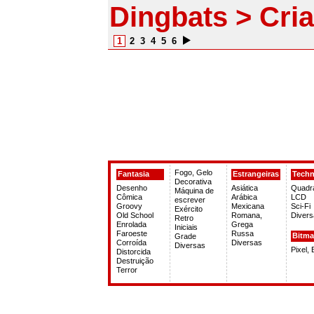
Dingbats > Cri
1
2
3
4
5
6
Fogo, Gelo
Fantasia
Estrangeiras
Tech
Decorativa
Desenho
Asiática
Quadr
Máquina de
Cômica
Arábica
LCD
escrever
Groovy
Mexicana
Sci-Fi
Exército
Old School
Romana,
Divers
Retro
Enrolada
Grega
Iniciais
Faroeste
Russa
Bitm
Grade
Corroída
Diversas
Diversas
Pixel,
Distorcida
Destruição
Terror