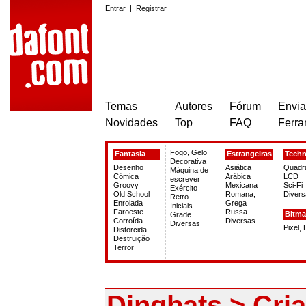
Entrar
|
Registrar
Temas
Autores
Fórum
Envia
Novidades
Top
FAQ
Ferra
Fogo, Gelo
Fantasia
Estrangeiras
Tech
Decorativa
Desenho
Asiática
Quadr
Máquina de
Cômica
Arábica
LCD
escrever
Groovy
Mexicana
Sci-Fi
Exército
Old School
Romana,
Divers
Retro
Enrolada
Grega
Iniciais
Faroeste
Russa
Bitm
Grade
Corroída
Diversas
Diversas
Pixel,
Distorcida
Destruição
Terror
Dingbats > Cri