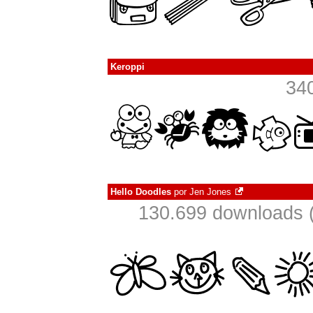
Keroppi
34
Hello Doodles
por
Jen Jones
130.699 downloads 