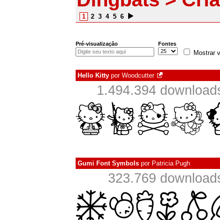
1
2
3
4
5
6
Pré-visualização
Fontes
Mostrar v
Hello Kitty
por
Woodcutter
1.494.394 download
Gumi Font Symbols
por
Patricia Pugh
323.769 download