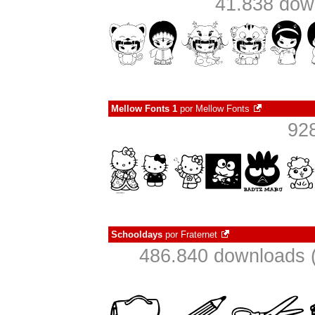
41.838 dow
Mellow Fonts 1
por
Mellow Fonts
92
Schooldays
por
Fraternet
486.840 downloads 