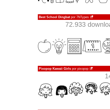
Best School Dingbat
por
7NTypes
72.933 downlo
Pixopop Kawaii Girls
por
pixopop
1