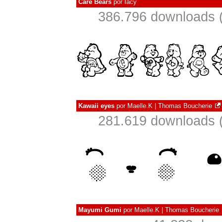
Care Bears
por
Iacy
386.796 downloads 
Kawaii eyes
por
Maelle.K | Thomas Boucherie
281.619 downloads 
Mayumi Gumi
por
Maelle.K | Thomas Boucherie