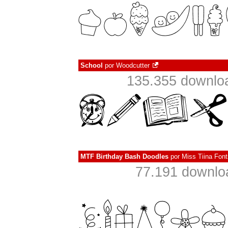
School
por
Woodcutter
135.355 downlo
MTF Birthday Bash Doodles
por
Miss Tiina Fon
77.191 downlo