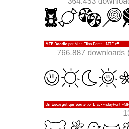
364.453 downloa
MTF Doodle
por
Miss Tiina Fonts - MTF
766.887 downloads 
Un Escargot qui Saute
por
BlackFridayFont FM
1