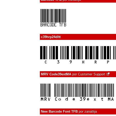
c39hrp24dltt
MRV Code39extMA
por
Customer Support
New Barcode Font TFB
por
zanatlija