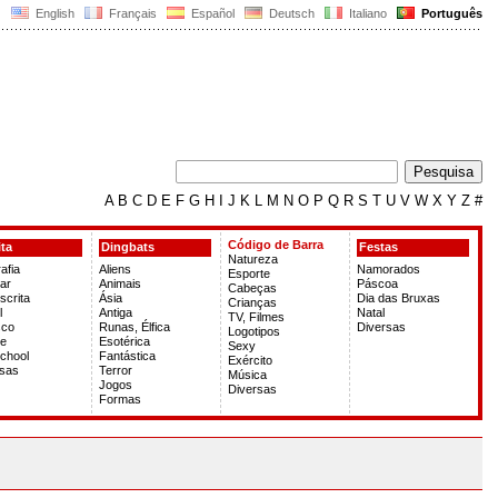
English
Français
Español
Deutsch
Italiano
Português
A
B
C
D
E
F
G
H
I
J
K
L
M
N
O
P
Q
R
S
T
U
V
W
X
Y
Z
#
Código de Barra
ita
Dingbats
Festas
Natureza
afia
Aliens
Namorados
Esporte
ar
Animais
Páscoa
Cabeças
crita
Ásia
Dia das Bruxas
Crianças
l
Antiga
Natal
TV, Filmes
sco
Runas, Élfica
Diversas
Logotipos
te
Esotérica
Sexy
chool
Fantástica
Exército
rsas
Terror
Música
Jogos
Diversas
Formas