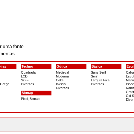
r uma fonte
mentas
iras
Techno
Gótica
Básica
Escr
Quadrada
Medieval
Sans Serif
Caligr
LCD
Moderna
Serif
Escol
Sci-Fi
Celta
Largura Fixa
Manus
 Grega
Diversas
Iniciais
Diversas
Pince
Diversas
Rabi
Grafi
Bitmap
Old S
Pixel, Bitmap
Dive