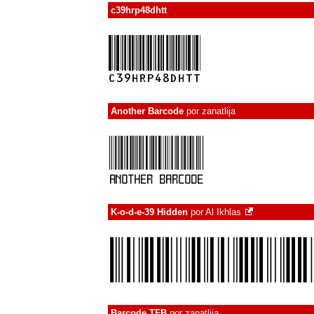
c39hrp48dhtt
Another Barcode
por
zanatlija
K-o-d-e-39 Hidden
por
Al Ikhlas
Barcode TFB
por
zanatlija