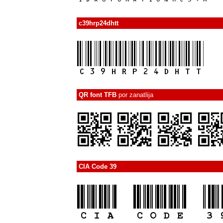
c39hrp24dhtt
QR font TFB
por
zanatlija
CIA Code 39