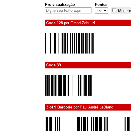
Pré-visualização
Fontes
Mostrar
Code 128
por
Grand Zebu
Code 39
3 of 9 Barcode
por
Paul André LeBlanc