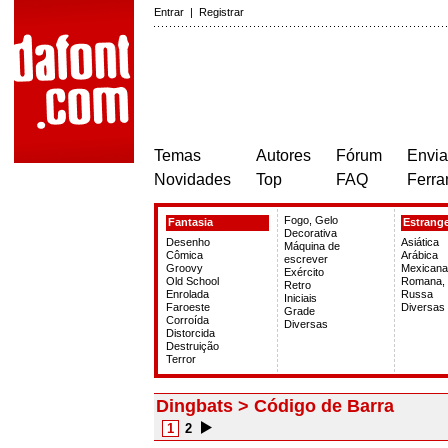
Entrar
|
Registrar
Temas
Autores
Fórum
Envia
Novidades
Top
FAQ
Ferra
Fogo, Gelo
Fantasia
Estrange
Decorativa
Desenho
Asiática
Máquina de
Cômica
Arábica
escrever
Groovy
Mexicana
Exército
Old School
Romana,
Retro
Enrolada
Russa
Iniciais
Faroeste
Diversas
Grade
Corroída
Diversas
Distorcida
Destruição
Terror
Dingbats > Código de Barra
1
2