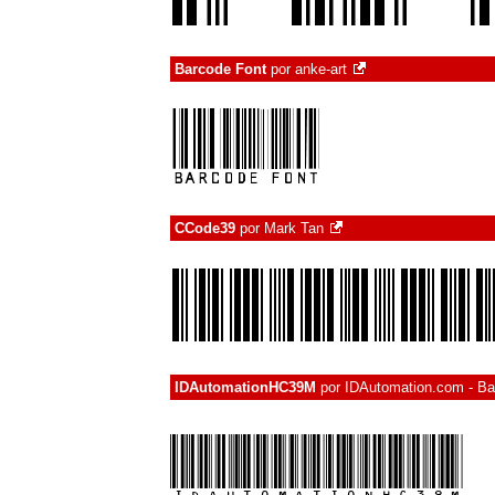
Barcode Font
por
anke-art
CCode39
por
Mark Tan
IDAutomationHC39M
por
IDAutomation.com - Ba