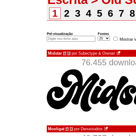
1
2
3
4
5
6
7
Pré-visualização
Fontes
Mostrar v
Midstar
por
Subectype & Orenari
à
€
76.455 downlo
Mooligat
por
Denustudios
à
€