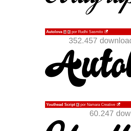
Autolova
por
Rudhi Sasmito
à
€
352.457 downloa
Youthead Script
por
Namara Creative
€
60.247 dow