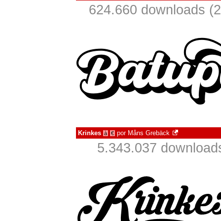
624.660 downloads (
Krinkes
por
Måns Grebäck
à
€
5.343.037 download