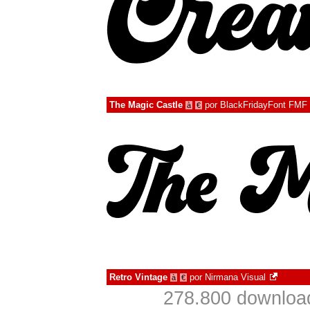
The Magic Castle
por
BlackFridayFont FMF
à
€
Retro Vintage
por
Nirmana Visual
à
€
278.800 downloa