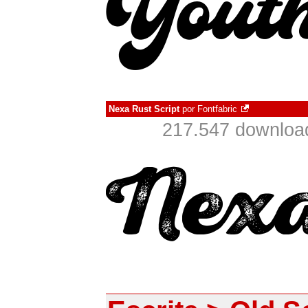
Nexa Rust Script
por
Fontfabric
217.547 downloa