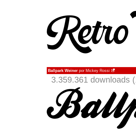
Ballpark Weiner
por
Mickey Rossi
3.359.361 downloads (