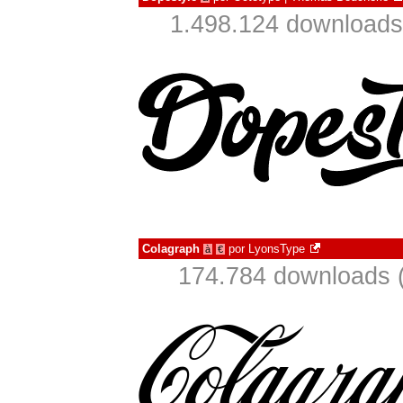
1.498.124 downloads
Colagraph
por
LyonsType
à
€
174.784 downloads 