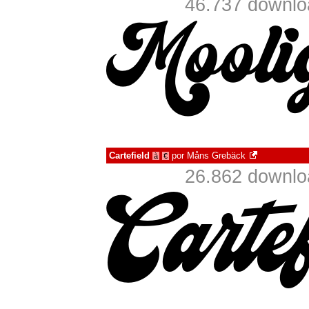
46.737 downlo
Cartefield
por
Måns Grebäck
à
€
26.862 downlo