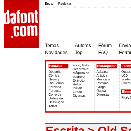
Entrar
|
Registrar
Temas
Autores
Fórum
Envia
Novidades
Top
FAQ
Ferra
Fogo, Gelo
Fantasia
Estrangeiras
Tech
Decorativa
Desenho
Asiática
Quadr
Máquina de
Cômica
Arábica
LCD
escrever
Groovy
Mexicana
Sci-Fi
Exército
Old School
Romana,
Divers
Retro
Enrolada
Grega
Iniciais
Faroeste
Russa
Bitm
Grade
Corroída
Diversas
Diversas
Pixel,
Distorcida
Destruição
Terror
Escrita > Old S