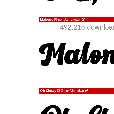
Maloney
por
Damarletter
€
492.216 downloa
Oh Chewy
por
Motokiwo
à
€