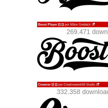
Boost Player
por
Måns Grebäck
à
€
269.471 down
Creamer
por
Creativework69 Studio
à
€
332.358 downloa