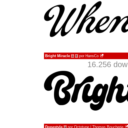
Bright Miracle
por
HansCo
à
€
16.256 dow
Dopestyle
por
Octotype | Thomas Boucherie
à