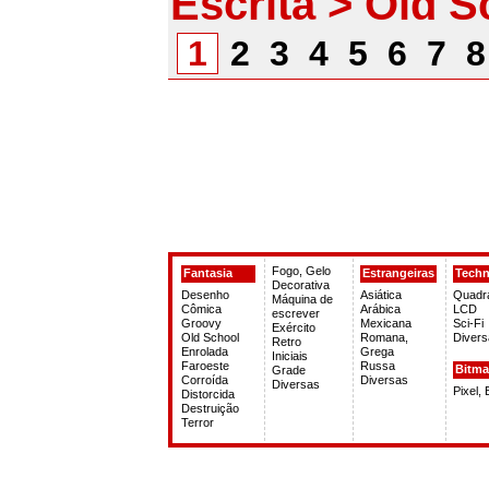
Escrita > Old S
1
2
3
4
5
6
7
Fogo, Gelo
Fantasia
Estrangeiras
Tech
Decorativa
Desenho
Asiática
Quadr
Máquina de
Cômica
Arábica
LCD
escrever
Groovy
Mexicana
Sci-Fi
Exército
Old School
Romana,
Divers
Retro
Enrolada
Grega
Iniciais
Faroeste
Russa
Bitm
Grade
Corroída
Diversas
Diversas
Pixel,
Distorcida
Destruição
Terror