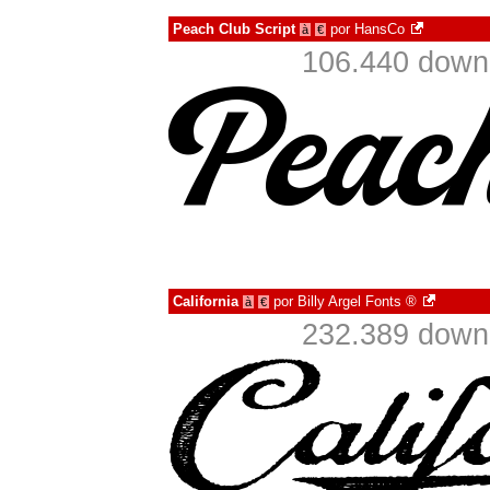
Peach Club Script
por
HansCo
à
€
106.440 down
California
por
Billy Argel Fonts ®
à
€
232.389 down