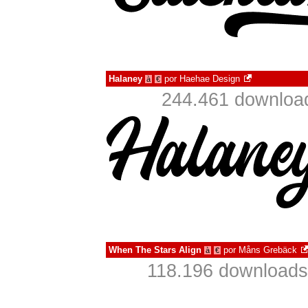
Halaney
por
Haehae Design
à
€
244.461 downloa
When The Stars Align
por
Måns Grebäck
à
€
118.196 downloads