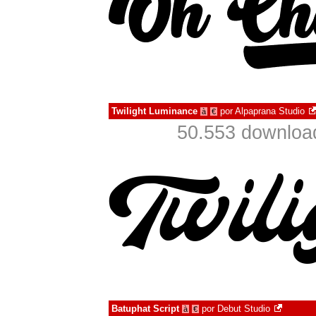
Twilight Luminance
por
Alpaprana Studio
à
€
50.553 downloa
Batuphat Script
por
Debut Studio
à
€