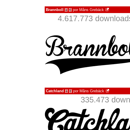
Brannboll
por
Måns Grebäck
à
€
4.617.773 download
Catchland
por
Måns Grebäck
à
€
335.473 down