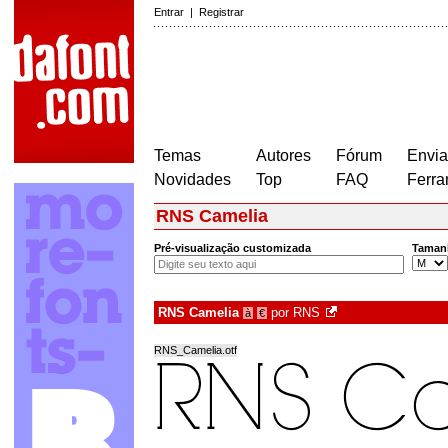
Entrar
|
Registrar
Temas
Autores
Fórum
Envia
Novidades
Top
FAQ
Ferra
RNS Camelia
Pré-visualização customizada
Taman
RNS Camelia
por
RNS
à
€
RNS_Camelia.otf