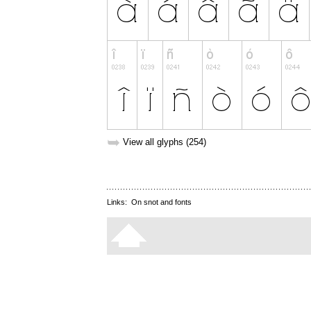
➥
View all glyphs (254)
Links:
On snot and fonts