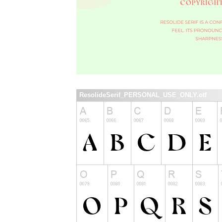
ResolideSerif_PERSONAL_USE_ONLY.otf