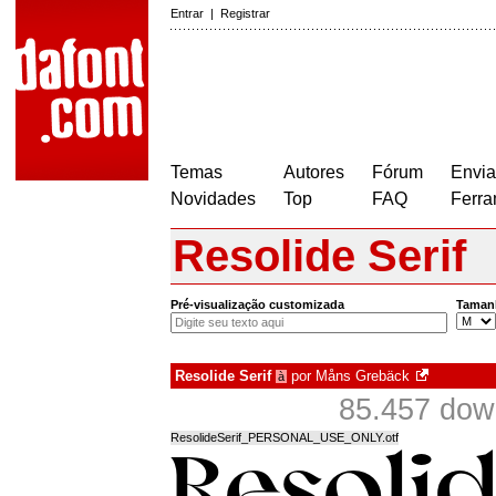
Entrar
|
Registrar
Temas
Autores
Fórum
Envia
Novidades
Top
FAQ
Ferra
Resolide Serif
Pré-visualização customizada
Taman
Resolide Serif
por
Måns Grebäck
à
85.457 dow
ResolideSerif_PERSONAL_USE_ONLY.otf