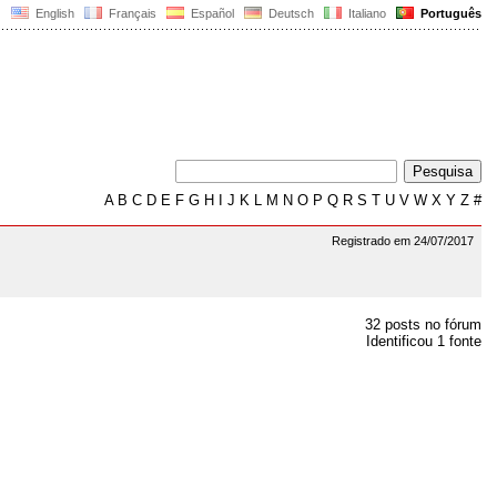
English
Français
Español
Deutsch
Italiano
Português
A
B
C
D
E
F
G
H
I
J
K
L
M
N
O
P
Q
R
S
T
U
V
W
X
Y
Z
#
Registrado em 24/07/2017
32 posts no fórum
Identificou 1 fonte