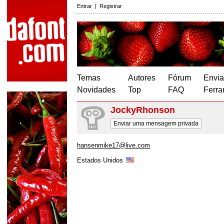
Entrar
|
Registrar
Temas
Autores
Fórum
Envia
Novidades
Top
FAQ
Ferra
JockyRhonson
Enviar uma mensagem privada
hansenmike17@live.com
Estados Unidos