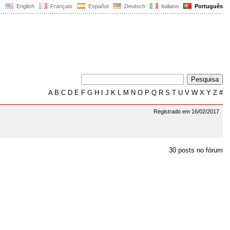
English
Français
Español
Deutsch
Italiano
Português
A
B
C
D
E
F
G
H
I
J
K
L
M
N
O
P
Q
R
S
T
U
V
W
X
Y
Z
#
Registrado em 16/02/2017
30 posts no fórum