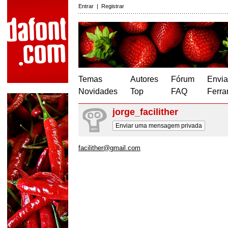
Entrar
|
Registrar
Temas
Autores
Fórum
Envia
Novidades
Top
FAQ
Ferra
jorge_facilither
Enviar uma mensagem privada
facilither@gmail.com