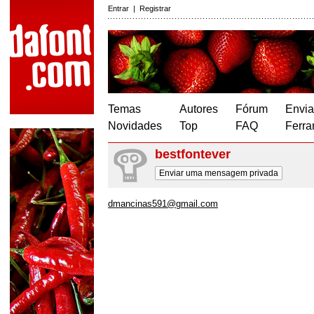
Entrar
|
Registrar
Temas
Autores
Fórum
Envia
Novidades
Top
FAQ
Ferra
bestfontever
Enviar uma mensagem privada
dmancinas591@gmail.com