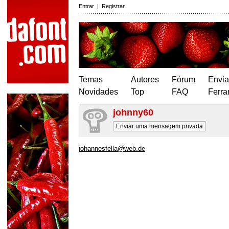
Entrar
|
Registrar
Temas
Autores
Fórum
Envia
Novidades
Top
FAQ
Ferra
johnny60
Enviar uma mensagem privada
johannesfella@web.de