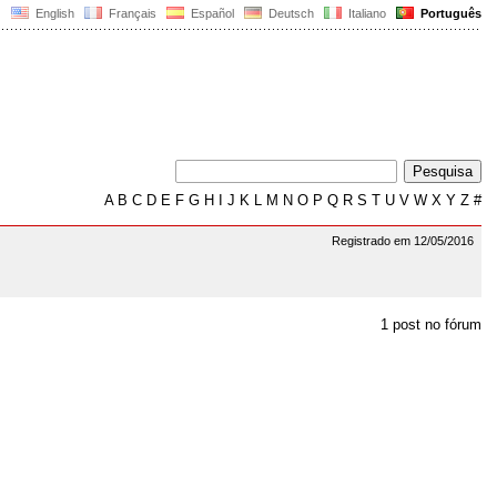
English
Français
Español
Deutsch
Italiano
Português
A
B
C
D
E
F
G
H
I
J
K
L
M
N
O
P
Q
R
S
T
U
V
W
X
Y
Z
#
Registrado em 12/05/2016
1 post no fórum