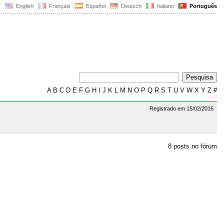
English
Français
Español
Deutsch
Italiano
Português
A
B
C
D
E
F
G
H
I
J
K
L
M
N
O
P
Q
R
S
T
U
V
W
X
Y
Z
#
Registrado em 15/02/2016
8 posts no fórum