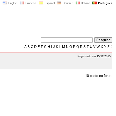
English
Français
Español
Deutsch
Italiano
Português
A
B
C
D
E
F
G
H
I
J
K
L
M
N
O
P
Q
R
S
T
U
V
W
X
Y
Z
#
Registrado em 15/12/2015
10 posts no fórum