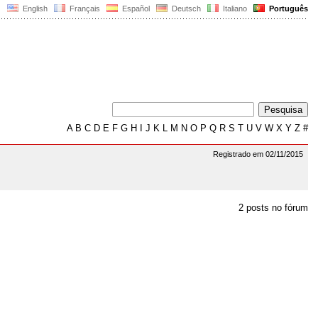
English
Français
Español
Deutsch
Italiano
Português
A
B
C
D
E
F
G
H
I
J
K
L
M
N
O
P
Q
R
S
T
U
V
W
X
Y
Z
#
Registrado em 02/11/2015
2 posts no fórum