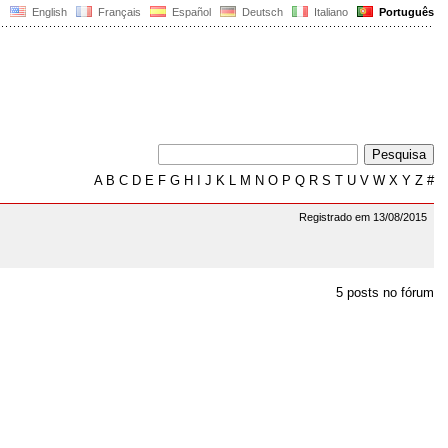
English
Français
Español
Deutsch
Italiano
Português
A
B
C
D
E
F
G
H
I
J
K
L
M
N
O
P
Q
R
S
T
U
V
W
X
Y
Z
#
Registrado em 13/08/2015
5 posts no fórum